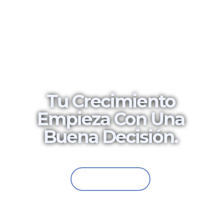
¿LISTO PARA LLEVAR TU PROYECTO A
OTRO NIVEL?
Tu Crecimiento
Empieza Con Una
Buena Decisión.
Escríbenos, estamos listos para trabajar contigo
Contáctanos